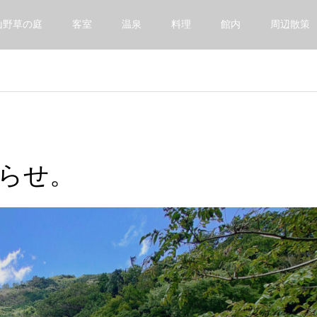
山野草の庭
客室
温泉
料理
館内
周辺散策
らせ。